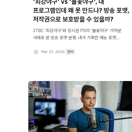
'최강야구' vs '불꽃야구', 내
프로그램인데 왜 못 만드나? 방송 포맷,
저작권으로 보호받을 수 있을까?
JTBC '최강야구'와 장시원 PD의 '불꽃야구' 가처분
사태로 본 방송 포맷 분쟁. 내가 기획한 예능 포맷,
퇴사 후 똑같이 만들면 불법일까요? '내
프로그램인데 왜 못 만들까?' 창작자를 괴롭히는
Mar 23, 2026
엔터
아이디어-표현 이분법의 한계부터 부정경쟁방지법
(성과 보호)을 통한 콘텐츠 IP 보호 전략까지, 핵심
법리를 명쾌하게 정리해 드립니다.