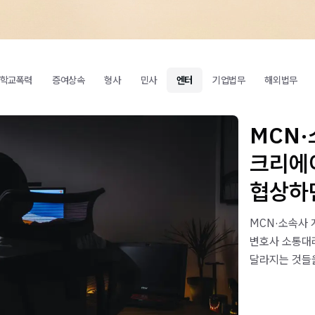
학교폭력
증여상속
형사
민사
엔터
기업법무
해외법무
MCN·
크리에이
협상하면
MCN·소속사 
변호사 소통대
달라지는 것들