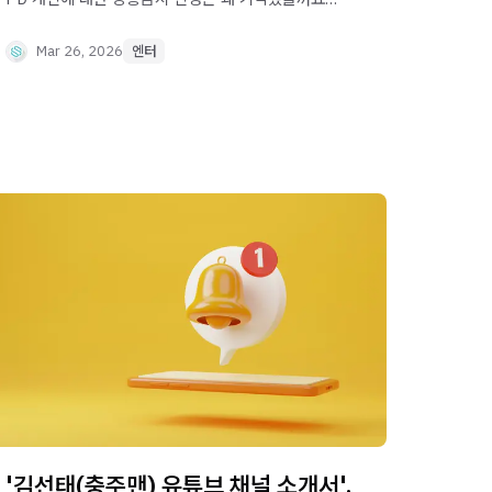
'내가 기획하고 연출한 프로그램인데 왜 내 것이
아닐까?' 고민하는 창작자를 위해 방송 연출자(PD)
Mar 26, 2026
엔터
의 법적 지위인 '저작인접권', 저작권법 제9조
(업무상저작물), 제100조(영상저작물 특례) 및
대법원 판례를 바탕으로 PD의 저작인접권 현실과
완벽한 외주/독립 제작 계약 가이드를 제시해
드립니다.
'김선태(충주맨) 유튜브 채널 소개서',