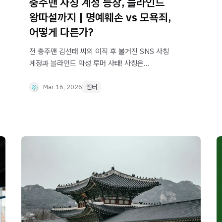
충주맨 사칭 계정 등장, 블라인드
왕따설까지 | 명예훼손 vs 모욕죄,
어떻게 다른가?
전 충주맨 김선태 씨의 이직 후 불거진 SNS 사칭
계정과 블라인드 악성 루머 사태! 사칭은
명예훼손으로 처벌할 수 있을까요? 명예훼손과
모욕죄의 결정적 차이부터 개정 스토킹처벌법을
Mar 16, 2026
엔터
활용한 온라인 사칭 대응법까지, 슈가스퀘어 법률
전문가가 명쾌하게 해석해 드립니다.