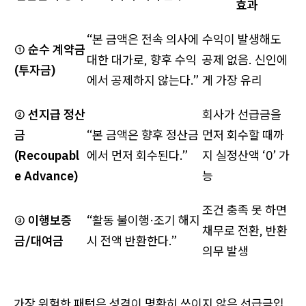
효과
“본 금액은 전속 의사에
수익이 발생해도
①
순수 계약금
대한 대가로, 향후 수익
공제 없음. 신인에
(투자금)
에서 공제하지 않는다.”
게 가장 유리
②
선지급 정산
회사가 선급금을
금
“본 금액은 향후 정산금
먼저 회수할 때까
(Recoupabl
에서 먼저 회수된다.”
지 실정산액 ‘0’ 가
e Advance)
능
조건 충족 못 하면
③
이행보증
“활동 불이행·조기 해지
채무로 전환, 반환
금/대여금
시 전액 반환한다.”
의무 발생
가장 위험한 패턴은 성격이 명확히 쓰이지 않은 선급금입