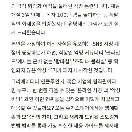
의 공직 퇴임과 이직을 둘러싼 각종 논란입니다. 채널 
개설 3일 만에 구독자 100만 명을 돌파하는 등 폭발
적인 화제성을 입증했지만, 유명세의 그림자 또한 짙
게 드리웠습니다.
본인을 사칭하여 허위 사실을 유포하는 
SNS 사칭 계
정
이 등장하는가 하면, 직장인 익명 커뮤니티 '블라인
드'에서는 근거 없는 
'왕따설', '조직 내 불화설'
 등 확
인되지 않은 악성 루머가 퍼지기 시작한 것입니다.
크리에이터나 인플루언서, 혹은 기업의 임직원이라
면 누구나 한 번쯤 겪을 수 있는 '온라인 사칭'과 '악성 
비방'. 과연 이런 행위들을 법적으로 어떻게 처벌하고 
대응할 수 있을까요? 오늘 슈가스퀘어에서는 
명예훼
손과 모욕죄의 차이, 그리고 새롭게 도입된 스토킹처
벌법 법리
를 통해 가장 확실한 대응 가이드를 제시해 