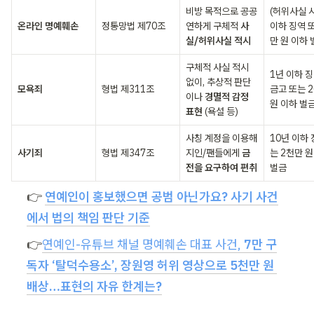
비방 목적으로 공공
(허위사실 시
온라인 명예훼손
정통망법 제70조
연하게 구체적 
사
이하 징역 
실/허위사실 적시
만 원 이하 
구체적 사실 적시 
1년 이하 징
없이, 추상적 판단
모욕죄
형법 제311조
금고 또는 2
이나 
경멸적 감정 
원 이하 벌
표현
 (욕설 등)
사칭 계정을 이용해 
10년 이하 
사기죄
형법 제347조
지인/팬들에게 
금
는 2천만 원
전을 요구하여 편취
벌금
👉 
연예인이 홍보했으면 공범 아닌가요? 사기 사건
에서 법의 책임 판단 기준
👉
연예인-유튜브 채널 명예훼손 대표 사건, 
7만 구
독자 ‘탈덕수용소’, 장원영 허위 영상으로 5천만 원 
배상…표현의 자유 한계는?