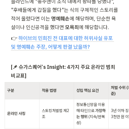
블라인드에 "충주맨이 조직 내에서 왕따를 당했다", 
"후배들에게 갑질을 했다"는 식의 구체적인 스토리를 
적어 올렸다면 이는 
명예훼손
에 해당하며, 단순한 욕
설이나 인신공격을 했다면 
모욕죄
에 해당합니다.
👉 
하이브의 민희진 전 대표에 대한 허위사실 유포 
및 명예훼손 주장, 어떻게 판결 났을까?
[📌 슈가스퀘어’s Insight: 4가지 주요 온라인 범죄 
비교표]
처벌 수위 (
구분
적용 법령
성립 핵심 요건
준)
정보통신망을 이용
스토킹처벌법 제2
해 타인으로 
가장하
3년 이하 징
온라인 사칭
조
는 행위
 (지속/반복
3천만 원 
성)