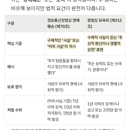
비슷해 보이지만 법적 요건이 완전히 다릅니다.
정보통신망법상 명예
형법상 모욕죄 (제311
구분
훼손 (제70조)
조)
구체적 사실이 없는 '추
구체적인 '사실' 또는 
핵심 기준
상적 판단이나 경멸적 
'허위 사실'의 적시
감정' 표현
"A가 팀원들을 왕따시
"A는 능력도 없는 쓰레
예시
키고 법인카드를 유용
기, 관종이다"
했다"
사람의 외부적 명예 (사
사람의 외부적 명예 (사
보호 법익
회적 평가)
회적 평가)
(허위사실 기준) 7년 
1년 이하의 징역이나 
이하 징역, 10년 이하 
처벌 수위
금고 또는 200만 원 이
자격정지, 5천만 원 이
하 벌금
하 벌금