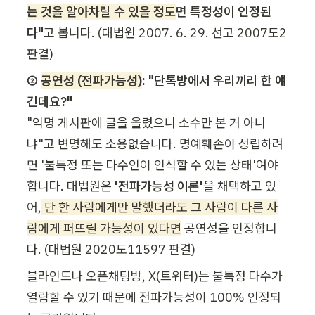
는 것을 알아차릴 수 있을 정도
면 특정성이 인정된
다"
고 봅니다. (대법원 2007. 6. 29. 선고 2007도2 
판결)
② 
공연성 (전파가능성)
: "단톡방에서 우리끼리 한 얘
긴데요?"
"익명 게시판에 글을 올렸으니 소수만 본 거 아니
냐"고 변명해도 소용없습니다. 명예훼손이 성립하려
면 '불특정 또는 다수인이 인식할 수 있는 상태'여야 
합니다. 대법원은
 '전파가능성 이론'
을 채택하고 있
어,
 단 한 사람에게만 말했더라도 그 사람이 다른 사
람에게 퍼뜨릴 가능성이 있다면
 공연성을 인정합니
다. (대법원 2020도11597 판결) 
블라인드나 오픈채팅방, X(트위터)는 불특정 다수가 
열람할 수 있기 때문에 전파가능성이 100% 인정되