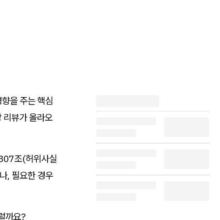
영향을 주는 핵심
방 리뷰가 올라오
제307조(허위사실
나, 필요한 경우
럴까요?