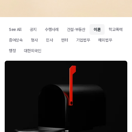
See All
공지
수행사례
건설·부동산
이혼
학교폭력
증여상속
형사
민사
엔터
기업법무
해외법무
행정
대한외국인