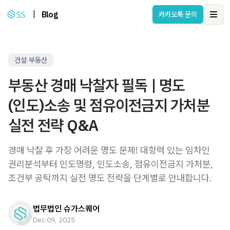
|
Blog
카카오톡 문의
Ope
건설·부동산
부동산 경매 낙찰자 필독 | 명도
(인도)소송 및 점유이전금지 가처분
실전 전략 Q&A
경매 낙찰 후 가장 어려운 명도 문제! 대항력 있는 임차인
권리분석부터 인도명령, 인도소송, 점유이전금지 가처분,
조건부 공탁까지 실전 명도 전략을 단계별로 안내합니다.
법무법인 슈가스퀘어
Dec 09, 2025