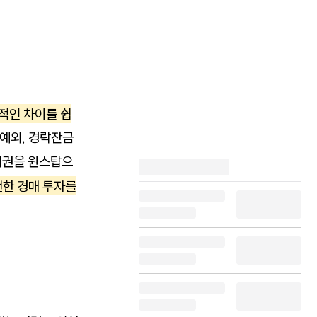
적인 차이를 쉽
 예외, 경락잔금
치권을 원스탑으
전한 경매 투자를