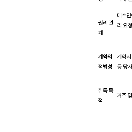
매수인이
권리 관
리 요
계
계약의
계약서 
적법성
등 당사
취득 목
거주 
적