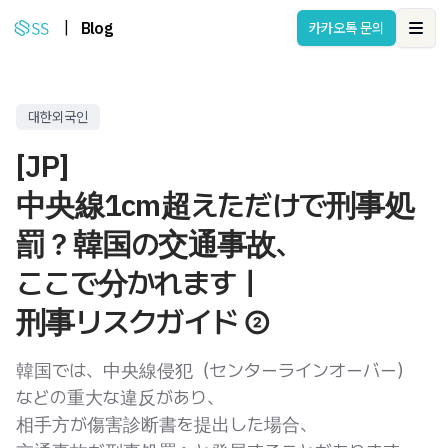
|
Blog
카카오톡 문의
Ope
대한외국인
[JP]
中央線1cm超えただけで刑事処
罰？韓国の交通事故、
ここで分かれます｜
刑事リスクガイド ②
韓国では、中央線侵犯（センターラインオーバー）
などの重大な違反があり、
相手方が傷害診断書を提出した場合、