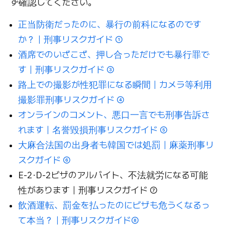
ず確認してください。
正当防衛だったのに、暴行の前科になるのです
か？｜刑事リスクガイド ①
酒席でのいざこざ、押し合っただけでも暴行罪で
す｜刑事リスクガイド ③
路上での撮影が性犯罪になる瞬間｜カメラ等利用
撮影罪刑事リスクガイド ④
オンラインのコメント、悪口一言でも刑事告訴さ
れます｜名誉毀損刑事リスクガイド ⑤
大麻合法国の出身者も韓国では処罰｜麻薬刑事リ
スクガイド ⑥
E-2·D-2ビザのアルバイト、不法就労になる可能
性があります｜刑事リスクガイド ⑦
飲酒運転、罰金を払ったのにビザも危うくなるっ
て本当？｜刑事リスクガイド⑧