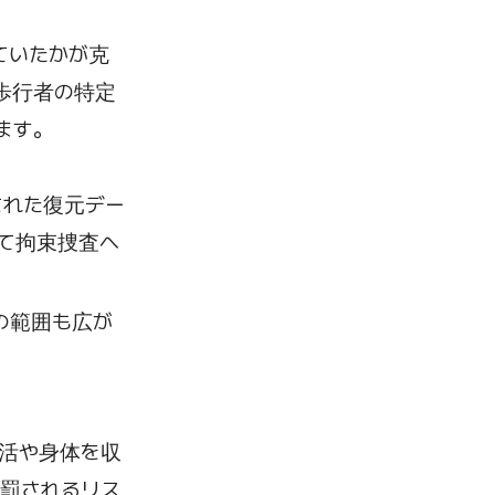
ていたかが克
歩行者の特定
ます。
された復元デー
て拘束捜査へ
の範囲も広が
活や身体を収
罰されるリス