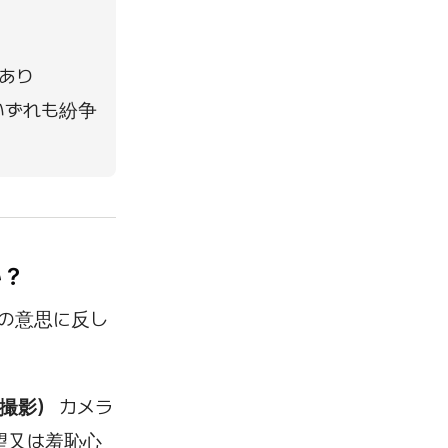
あり
いずれも紛争
か？
の意思に反し
た撮影）
カメラ
望又は羞恥心