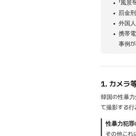
「風景
罰金刑
外国人
携帯電
事例が
1. カメ
韓国の性暴力
て撮影する行
性暴力犯罪
その他これ