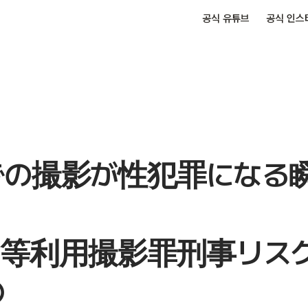
공식 유튜브
공식 인스
での撮影が性犯罪になる
ラ等利用撮影罪刑事リス
④