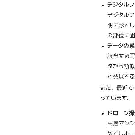
デジタルフ
デジタルフ
明に形と
の部位に固
データの
該当する写
タから類
と発展する
また、最近で
っています。
ドローン撮
高層マン
めてしま