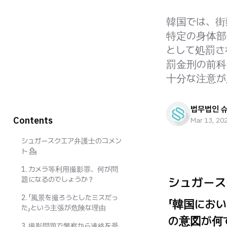
韓国では、街
特定の身体部
として処罰さ
罰金刑の前科
十分な注意が
법무법인 
Contents
Mar 13, 20
シュガースクエア弁護士のコメン
ト 💁
1. カメラ等利用撮影罪、何が問
シュガース
題になるのでしょうか？
2. 「風景を撮ろうとしたミスだっ
「韓国にお
た」という主張が危険な理由
の意図が何
3. 撮影問題で警察から連絡を受