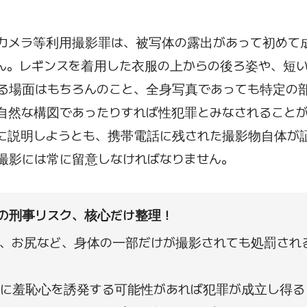
カメラ等利用撮影罪は、被写体の露出があって初めて
ん。レギンスを着用した衣服の上からの後ろ姿や、短
る場面はもちろんのこと、全身写真であっても特定の
自然な構図であったりすれば性犯罪とみなされること
に説明しようとも、携帯電話に残された撮影物自体が
撮影には常に留意しなければなりません。
の刑事リスク、核心だけ整理！
、お尻など、身体の一部だけが撮影されても処罰され
に羞恥心を誘発する可能性があれば犯罪が成立し得る