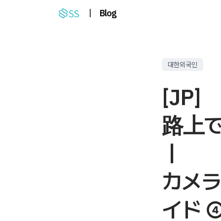
|
Blog
대한외국인
[JP]
路上
｜
カメ
イド 