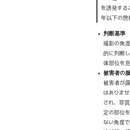
を誘発する
年以下の懲
判断基準
撮影の角
的に判断し
体部位を
被害者の
被害者が露
はありませ
され、罪質
定の部位を
ない角度で