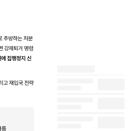
로 추방하는 처분
면 강제퇴거 명령
에 집행정지 신
그리고 재입국 전략
다름