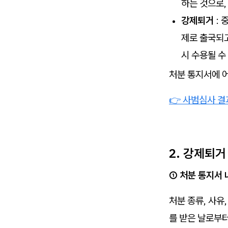
하는 것으로,
강제퇴거
: 
제로 출국되고
시 수용될 수
처분 통지서에 
👉 사범심사 결
2. 강제퇴거
① 처분 통지서 
처분 종류, 사
를 받은 날로부터