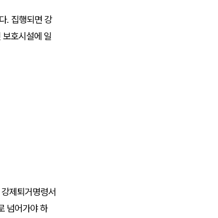
다. 집행되면 강
인 보호시설에 일
은 강제퇴거명령서
로 넘어가야 하