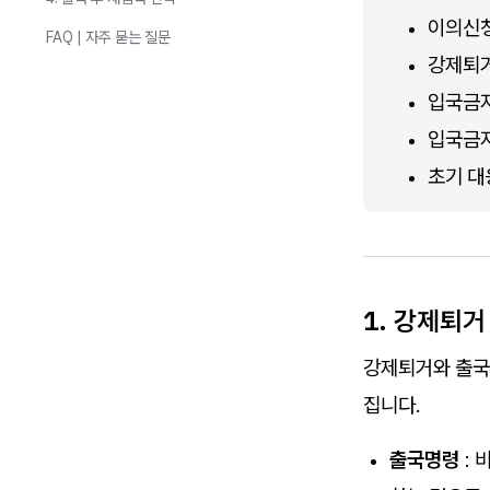
이의신청
FAQ | 자주 묻는 질문
강제퇴거
입국금지
입국금지
초기 대
1. 강제퇴거
강제퇴거와 출국
집니다.
출국명령
: 