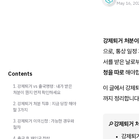
May 16, 20
강제퇴거 처분
으로, 통상 일
서를 받은 날로
청을 따로
해야합
Contents
1. 강제퇴거 vs 출국명령 : 내가 받은
이 글에서 강제퇴
처분이 뭔지 먼저 확인하세요
까지 정리합니다
2. 강제퇴거 처분 직후 : 지금 당장 해야
할 3가지
3. 강제퇴거 이의신청 : 가능한 경우와
🔎
강제퇴거 처
절차
강제퇴거
4. 출국 후 재입국 전략