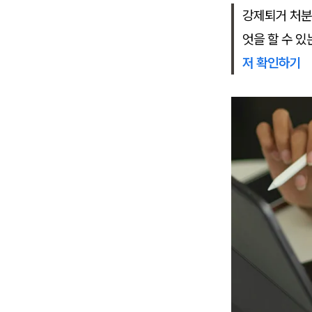
강제퇴거 처분
엇을 할 수 
저 확인하기