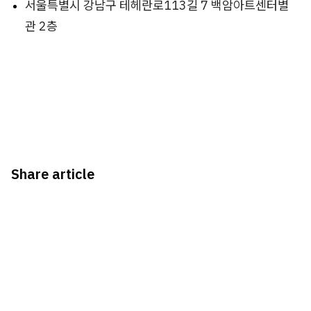
서울특별시 강남구 테헤란로113길 7 백암아트센터별
관 2층
Share article