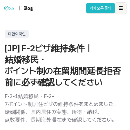
|
Blog
카카오톡 문의
Ope
대한외국인
[JP] F-2ビザ維持条件｜
結婚移民・
ポイント制の在留期間延長拒否
前に必ず確認してください
F-2-1結婚移民・F-2-
7ポイント制居住ビザの維持条件をまとめました。
婚姻関係、国内居住の実態、所得・納税、
点数要件、長期海外滞在まで確認してください。