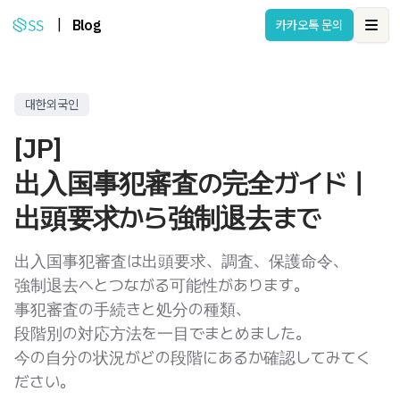
|
Blog
카카오톡 문의
Ope
대한외국인
[JP]
出入国事犯審査の完全ガイド｜
出頭要求から強制退去まで
出入国事犯審査は出頭要求、調査、保護命令、
強制退去へとつながる可能性があります。
事犯審査の手続きと処分の種類、
段階別の対応方法を一目でまとめました。
今の自分の状況がどの段階にあるか確認してみてく
ださい。