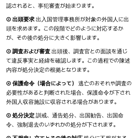
認されると、
事犯
審査が始まります。
② 出頭要求
出入国管理事務所が対象の外国人に出
頭を求めます。この段階でどのように対応するか
が、その後の処分に大きく影響します。
③ 調査および審査
出頭後、調査官との面談を通じ
て違反事実と経緯を確認します。この過程での陳述
内容が処分決定の根拠となります。
④ 保護命令（場合によって）
逃亡のおそれや調査の
必要性があると判断された場合、保護命令が下され
外国人収容施設に収容される場合があります。
⑤ 処分決定
訓戒、通告処分、出国勧告、出国命
令、強制退去のいずれかの処分が下されます。