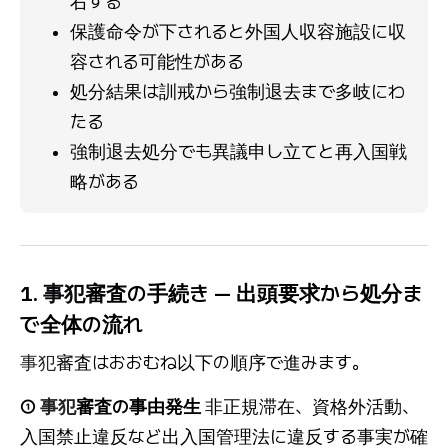
右する
保護命令が下されると外国人収容施設に収
容される可能性がある
処分結果は訓戒から強制退去まで多岐にわ
たる
強制退去処分でも異議申し立てと再入国戦
略がある
1.
事犯
審査の手続き — 出頭要求から処分ま
で全体の流れ
事犯
審査はおおむね以下の順序で進みます。
①
事犯
審査の事由発生
非正規滞在、資格外活動、
入国禁止違反など出入国管理法に違反する事実が確