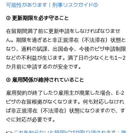
可能性があります｜刑事リスクガイド⑦
③ 更新期限を必ず守ること
在留期間満了前に更新申請をしなければなりませ
ん。期限を過ぎると非正規滞在（不法滞在）状態と
なり、過料の賦課、出国命令、今後のビザ申請制限
などの不利益が生じます。満了日の少なくとも1〜2
か月前に申請するのが安全です。
④ 雇用関係が維持されていること
雇用契約が終了したり雇用主が廃業した場合、E-2
ビザの在留根拠がなくなります。何も対応しなけれ
ば非正規滞在（不法滞在）状態になりますので、す
ぐに対応が必要です。
👉
これを知らないと韓国ビザが取り消されます：致