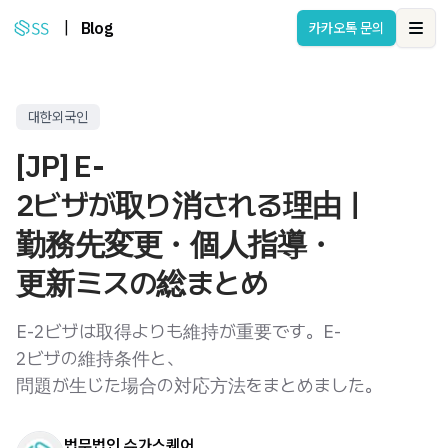
|
Blog
카카오톡 문의
Ope
대한외국인
[JP] E-
2ビザが取り消される理由｜
勤務先変更・個人指導・
更新ミスの総まとめ
E-2ビザは取得よりも維持が重要です。E-
2ビザの維持条件と、
問題が生じた場合の対応方法をまとめました。
법무법인 슈가스퀘어