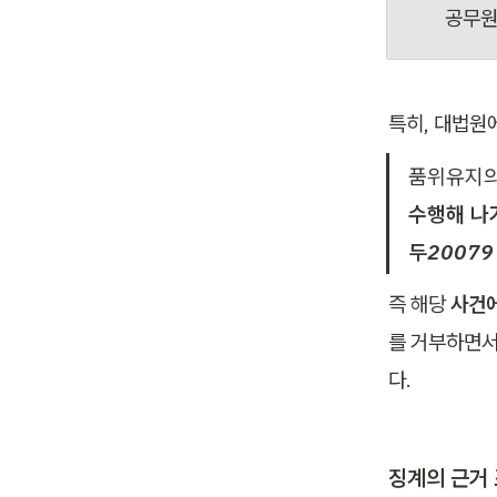
공무원
특히, 대법원
품위유지의
수행해 나
두20079
즉 해당 
사건에
를 거부하면서
다.
징계의 근거