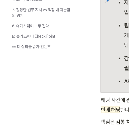
지
5. 정당한 업무 지시 vs 직장 내 괴롭힘
입
의 경계
팀
6. 슈가스퀘어 노무 전략
게
☑️ 슈가스퀘어 Check Point
팀
👀 더 살펴볼 슈가 컨텐츠
감
월
A
해당 사건에 
반에 해당
핵심은 
감봉 