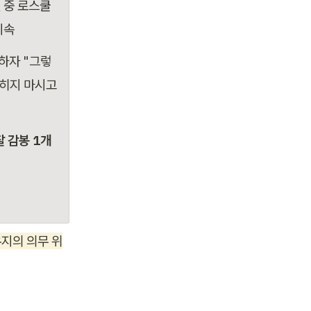
 중 로스쿨 
지속
시하자 "그렇
히지 마시고 
찰 감봉 1개
지의 의무 위