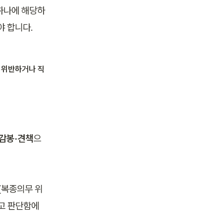
하나에 해당하
 합니다. 
 위반하거나 직
·감봉·견책
으
(복종의무 위
고 판단함에 