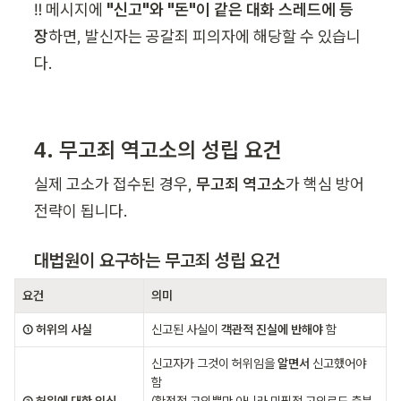
‼️ 메시지에 
"신고"와 "돈"이 같은 대화 스레드에 등
장
하면, 발신자는 공갈죄 피의자에 해당할 수 있습니
다.
4. 무고죄 역고소의 성립 요건
실제 고소가 접수된 경우, 
무고죄 역고소
가 핵심 방어 
전략이 됩니다.
대법원이 요구하는 무고죄 성립 요건
요건
의미
① 허위의 사실
신고된 사실이 
객관적 진실에 반해야
 함
신고자가 그것이 허위임을 
알면서
 신고했어야 
함 

② 허위에 대한 인식
(확정적 고의뿐만 아니라 미필적 고의로도 충분