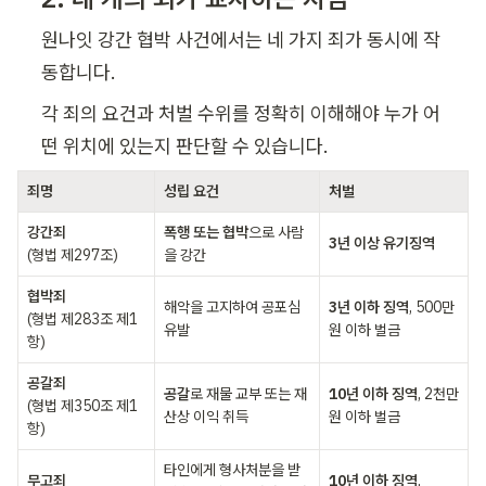
원나잇 강간 협박 사건에서는 네 가지 죄가 동시에 작
동합니다. 
각 죄의 요건과 처벌 수위를 정확히 이해해야 누가 어
떤 위치에 있는지 판단할 수 있습니다.
죄명
성립 요건
처벌
강간죄
폭행 또는 협박
으로 사람
3년 이상 유기징역
(형법 제297조)
을 강간
협박죄
해악을 고지하여 공포심 
3년 이하 징역
, 500만
(형법 제283조 제1
유발
원 이하 벌금
항)
공갈죄
공갈
로 재물 교부 또는 재
10년 이하 징역
, 2천만
(형법 제350조 제1
산상 이익 취득
원 이하 벌금
항)
타인에게 형사처분을 받
무고죄
10년 이하 징역
, 