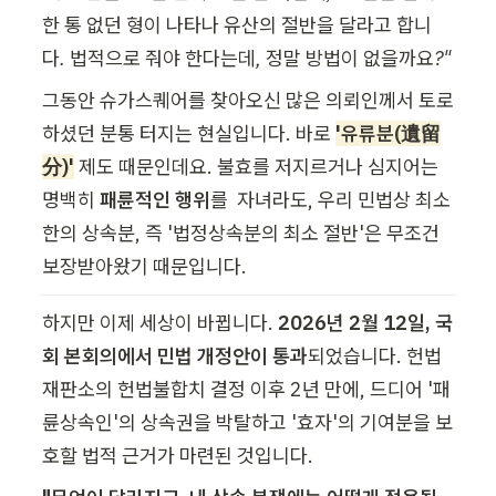
한 통 없던 형이 나타나 유산의 절반을 달라고 합니
다. 법적으로 줘야 한다는데, 정말 방법이 없을까요?"
그동안 슈가스퀘어를 찾아오신 많은 의뢰인께서 토로
하셨던 분통 터지는 현실입니다. 바로 
'유류분(遺留
分)'
 제도 때문인데요. 불효를 저지르거나 심지어는 
명백히 
패륜적인 행위
를  자녀라도, 우리 민법상 최소
한의 상속분, 즉 '법정상속분의 최소 절반'은 무조건 
보장받아왔기 때문입니다.
하지만 이제 세상이 바뀝니다. 
2026년 2월 12일, 국
회 본회의에서 민법 개정안이 통과
되었습니다. 헌법
재판소의 헌법불합치 결정 이후 2년 만에, 드디어 '패
륜상속인'의 상속권을 박탈하고 '효자'의 기여분을 보
호할 법적 근거가 마련된 것입니다.