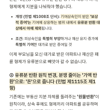
형제에게 지분을 나눠줘야 했습니다.
개정 (민법 제1008조 단서):
기여상속인이 받은 
'보상
적 증여'는 
기여에 상응하는 범위 내에서 
유류분 반환 대
상에서 아예 제외
됩니다.
조건:
 피상속인을 
특별히 부양
하거나 재산 유지·증가에 
특별히 기여
한 대가로 받은 증여일 것
이제 부모님을 모신 대가로 받은 아파트나 재산은 패
륜 형제가 유류분으로 빼앗아 갈 수 없습니다.
④ 
유류분 반환 원칙 변경, 
분쟁 줄이는 '가액 반
환'으로: '돈'으로 줍니다 (민법 제1115조 제1
항)
기존에는 부동산 지분 자체를 돌려주는 
'원물반환'
이 
원칙이라, 상속 후에도 형제끼리 아파트를 공유하며 