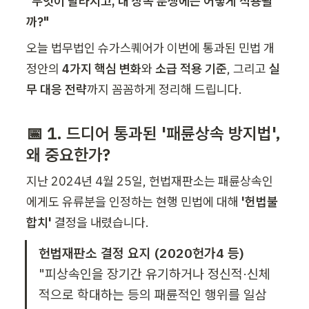
"무엇이 달라지고, 내 상속 분쟁에는 어떻게 적용될
까?"
오늘 법무법인 슈가스퀘어가 이번에 통과된 민법 개
정안의 
4가지 핵심 변화
와 
소급 적용 기준
, 그리고 
실
무 대응 전략
까지 꼼꼼하게 정리해 드립니다.
📅 1. 드디어 통과된 '패륜상속 방지법', 
왜 중요한가?
지난 2024년 4월 25일, 헌법재판소는 패륜상속인
에게도 유류분을 인정하는 현행 민법에 대해 
'헌법불
합치'
 결정을 내렸습니다.
헌법재판소 결정 요지 (2020헌가4 등)
"피상속인을 장기간 유기하거나 정신적·신체
적으로 학대하는 등의 패륜적인 행위를 일삼