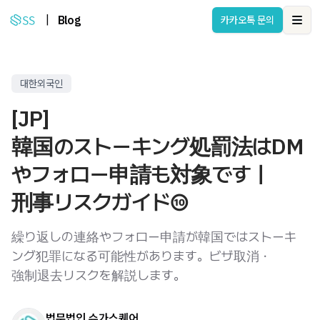
|
Blog
카카오톡 문의
Ope
대한외국인
[JP]
韓国のストーキング処罰法はDM
やフォロー申請も対象です｜
刑事リスクガイド⑩
繰り返しの連絡やフォロー申請が韓国ではストーキ
ング犯罪になる可能性があります。ビザ取消・
強制退去リスクを解説します。
법무법인 슈가스퀘어