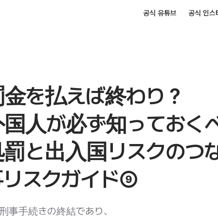
공식 유튜브
공식 인스
] 罰金を払えば終わり？
外国人が必ず知っておく
処罰と出入国リスクのつ
事リスクガイド⑨
刑事手続きの終結であり、