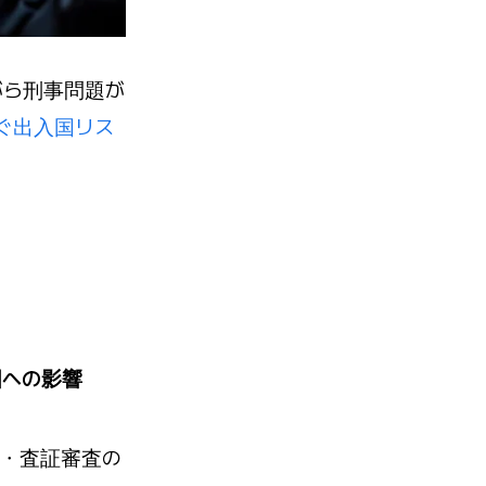
がら刑事問題が
すぐ出入国リス
国への影響
・査証審査の