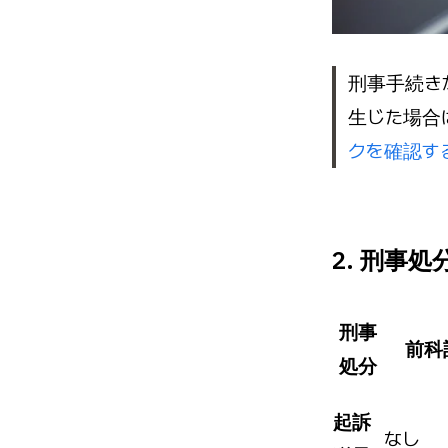
刑事手続き
生じた場合
クを確認す
2. 刑事
刑事
前科
処分
起訴
なし