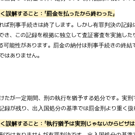
く誤解すること：「罰金を払ったから終わった」
れば刑事手続きは終了します。しかし有罪判決の記録
でき、この記録を根拠に独立して査証審査を実施した
る可能性があります。罰金の納付は刑事手続きの終結
ではありません。
けたが一定期間、刑の執行を猶予する処分です。実刑
記録が残り、出入国処分の基準では罰金刑より重く扱
く誤解すること：「執行猶予は実刑じゃないからビザは
刑ではありませんが有罪判決です。出入国処分の基準