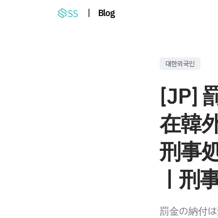
|
Blog
대한외국인
[JP
在韓
刑事
｜刑
罰金の納付は