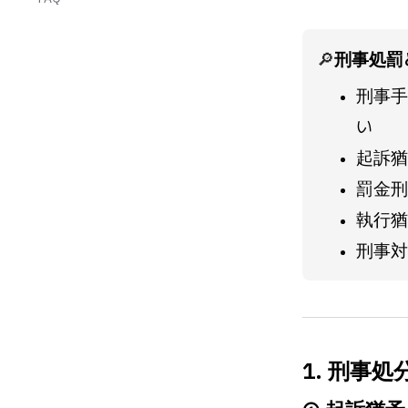
🔎
刑事処罰
刑事手
い
起訴猶
罰金刑
執行猶
刑事対
1. 刑事