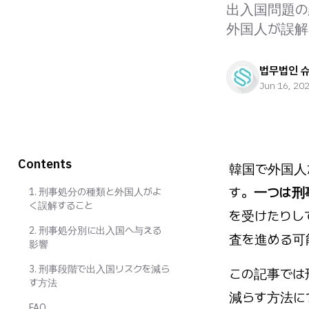
出入国問題の
外国人が誤解
법무법인 
Jun 16, 20
Contents
韓国で外国人
す。
一つは刑
1. 刑事処分の種類と外国人がよ
く誤解すること
を受けたりし
2. 刑事処分別に出入国へ与える
査を進める可
影響
3. 刑事段階で出入国リスクを減ら
この記事では
す方法
減らす方法に
FAQ