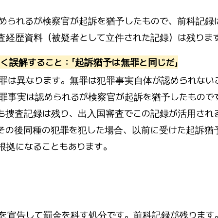
められるが検察官が起訴を猶予したもので、前科記録
査経歴資料（被疑者として立件された記録）は残りま
く誤解すること：「起訴猶予は無罪と同じだ」
罪は異なります。無罪は犯罪事実自体が認められない
罪事実は認められるが検察官が起訴を猶予したもので
も捜査記録は残り、出入国審査でこの記録が活用され
その後同種の犯罪を犯した場合、以前に受けた起訴猶
根拠になることもあります。
を宣告して罰金を科す処分です。前科記録が残ります