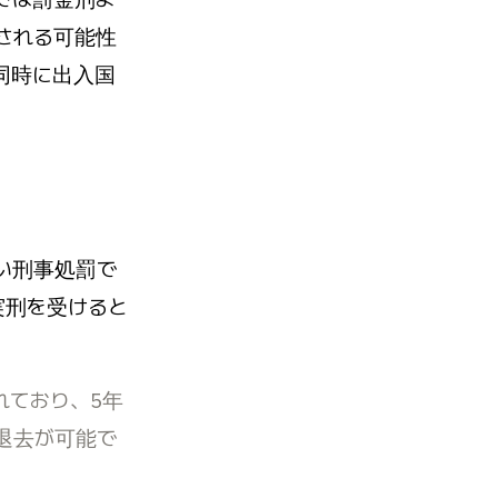
される可能性
同時に出入国
い刑事処罰で
実刑を受けると
れており、5年
退去が可能で