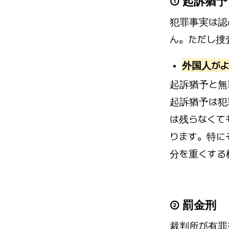
① 起訴猶予
犯罪事実は認
ん。ただし捜
外国人がよ
起訴猶予と無
起訴猶予は犯
は残らなくて
ります。特に
分を重くする
② 罰金刑
裁判所が有罪