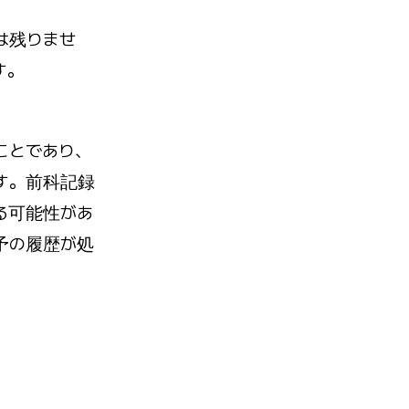
は残りませ
す。
ことであり、
す。前科記録
る可能性があ
予の履歴が処
。