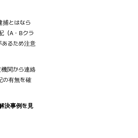
逮捕とはなら
配（A・Bクラ
があるため注意
査機関から連絡
配の有無を確
r 解決事例を見