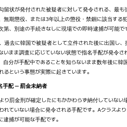
勾留状が発付された被疑者に対して発令される、最も
、無期懲役、または3年以上の懲役・禁錮に該当する
次第、別途の手続きなしに現場での即時逮捕が可能で
、過去に韓国で被疑者として立件された後に出国し、
ないまま調査に応じていない状態で指名手配が発令さ
。自分が手配中であることを知らないまま数年後に韓
れるという事態が実際に起きています。
名手配 — 罰金未納者
より罰金刑が確定したにもかかわらず納付していない
われていない場合に発令される手配です。Aクラスよ
に逮捕が可能な手配です。