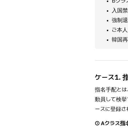
Bクラ
入国禁
強制退
ご本人
韓国再
ケース1.
指名手配とは
動員して検挙
ースに登録さ
① Aクラス指