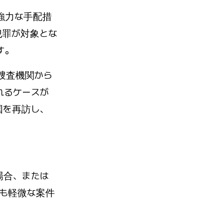
強力な手配措
犯罪が対象とな
す。
捜査機関から
れるケースが
国を再訪し、
場合、または
りも軽微な案件