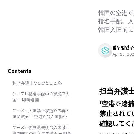
韓国の空港で
指名手配、入
韓国入国前に
법무법인 
Apr 25, 20
Contents
担当弁護士からひとこと 💁
担当弁護士
ケース1. 指名手配中の状態で入
国 — 即時逮捕
「空港で逮
ケース2. 入国禁止状態での再入
禁止されて
国の試み — 空港での入国拒否
確認してく
ケース3. 強制退去後の入国禁止
期間内での再入国の試み — 刑事