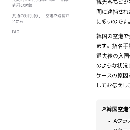
観光客もビジ
処罰の対象
間に逮捕され
共通の対応原則 — 空港で逮捕さ
に多いのです
れたら
FAQ
韓国の空港で
ます。指名手
退去後の入国
のような状況
ケースの原因
してお伝えし
🔎
韓国空港
Aクラ