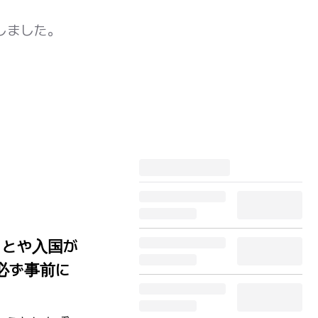
しました。
ことや入国が
必ず事前に