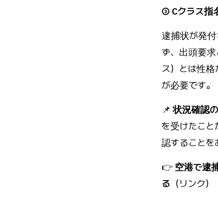
③ Cクラス指
逮捕状が発付
ず、出頭要求
ス）とは性格
が必要です。
📌
状況確認の
を受けたこと
認することを
👉
空港で逮捕さ
る
（リンク）