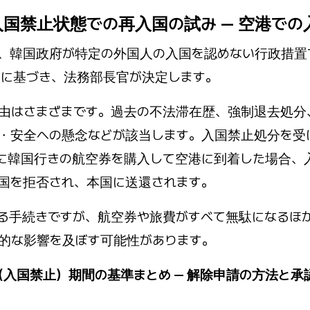
 入国禁止状態での再入国の試み — 空港で
、韓国政府が特定の外国人の入国を認めない行政措置
条に基づき、法務部長官が決定します。
由はさまざまです。過去の不法滞在歴、強制退去処分
・安全への懸念などが該当します。入国禁止処分を受
に韓国行きの航空券を購入して空港に到着した場合、
国を拒否され、本国に送還されます。
る手続きですが、航空券や旅費がすべて無駄になるほ
的な影響を及ぼす可能性があります。
入国禁止）期間の基準まとめ — 解除申請の方法と承