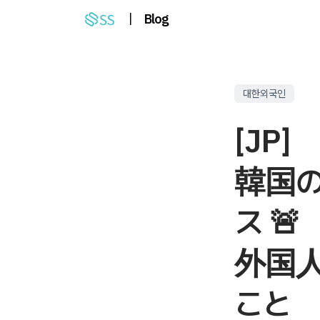
|
Blog
대한외국인
[JP]
韓国
ス 🚨
外国
こと