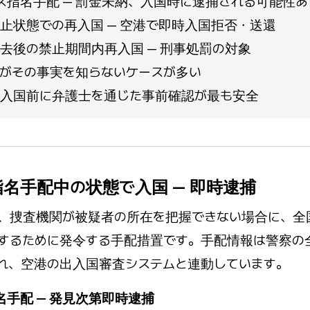
ス指名手配 — 罰金未納、入国時に逮捕される可能性あ
止状態での再入国 — 空港で即時入国拒否・送還
去後の禁止期間内再入国 — 刑事処罰の対象
がその事実を知らないケースが多い
入国前に弁護士を通じた事前確認が最も安全
 指名手配中の状態で入国 — 即時逮捕
、捜査機関が被疑者の所在を把握できない場合に、全
するために発令する手配措置です。手配情報は警察の
れ、空港の出入国審査システムと連動しています。
名手配 — 発見次第即時逮捕