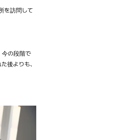
所を訪問して
、今の段階で
れた後よりも、
。