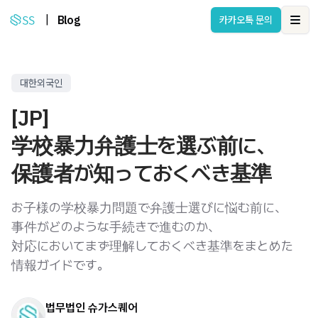
|
Blog
카카오톡 문의
Ope
대한외국인
[JP]
学校暴力弁護士を選ぶ前に、
保護者が知っておくべき基準
お子様の学校暴力問題で弁護士選びに悩む前に、
事件がどのような手続きで進むのか、
対応においてまず理解しておくべき基準をまとめた
情報ガイドです。
법무법인 슈가스퀘어