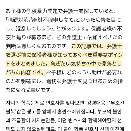
お子様の学校暴力問題で弁護士を探していると、
「強硬対応」「絶対不服申し立て」といった広告を目に
し、混乱してしまうことがあります。保護者様の不
安と焦りが募るほど、どの弁護士に依頼すべきかの
判断は難しくなるものです。
この記事では、弁護士
を選ぶ前に保護者様が知っておくべき重要なポイン
トをまとめました。急ぎたい気持ちの中で見落とし
がちな内容です。
お子様にどのような助けが必要な
のかを明確にし、適切な弁護士を見つけるための指
침になれば幸いです。
자녀의 학폭문제로 변호사를 찾다보면 ‘강경대응’, ‘무조건
불복’같은 광고들 앞에서 혼란스러워집니다. 부모의 불안
과 조급함이 커지는만큼, 어떤 변호사와 함께해야할지 선
택도 쉽지 않으실텐데요. 이 글에 학폭 변호사 선택 이전에