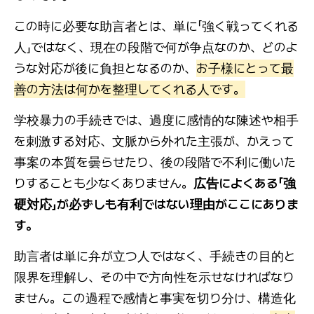
この時に必要な助言者とは、単に「強く戦ってくれる
人」ではなく、現在の段階で何が争点なのか、どのよ
うな対応が後に負担となるのか、
お子様にとって最
善の方法は何かを整理してくれる人です。
学校暴力の手続きでは、過度に感情的な陳述や相手
を刺激する対応、文脈から外れた主張が、かえって
事案の本質を曇らせたり、後の段階で不利に働いた
りすることも少なくありません。
広告によくある「強
硬対応」が必ずしも有利ではない理由がここにありま
す。
助言者は単に弁が立つ人ではなく、手続きの目的と
限界を理解し、その中で方向性を示せなければなり
ません。この過程で感情と事実を切り分け、構造化