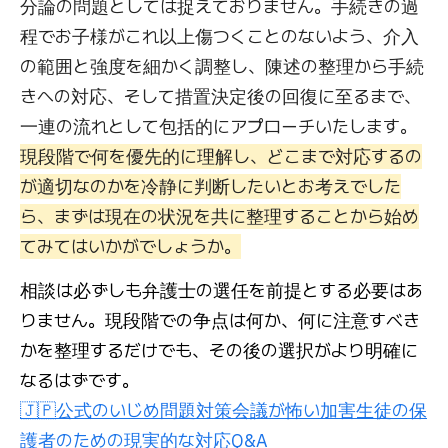
分論の問題としては捉えておりません。手続きの過
程でお子様がこれ以上傷つくことのないよう、介入
の範囲と強度を細かく調整し、陳述の整理から手続
きへの対応、そして措置決定後の回復に至るまで、
一連の流れとして包括的にアプローチいたします。
現段階で何を優先的に理解し、どこまで対応するの
が適切なのかを冷静に判断したいとお考えでした
ら、まずは現在の状況を共に整理することから始め
てみてはいかがでしょうか。
相談は必ずしも弁護士の選任を前提とする必要はあ
りません。現段階での争点は何か、何に注意すべき
かを整理するだけでも、その後の選択がより明確に
なるはずです。
🇯🇵公式のいじめ問題対策会議が怖い加害生徒の保
護者のための現実的な対応Q&A