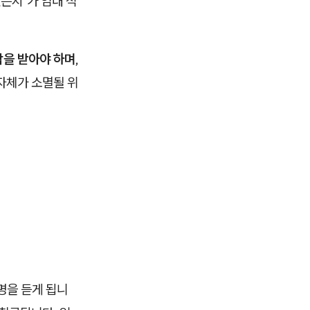
있는지’가 임대 적
낙을 받아야 하며
,
자체가 소멸될 위
명을 듣게 됩니