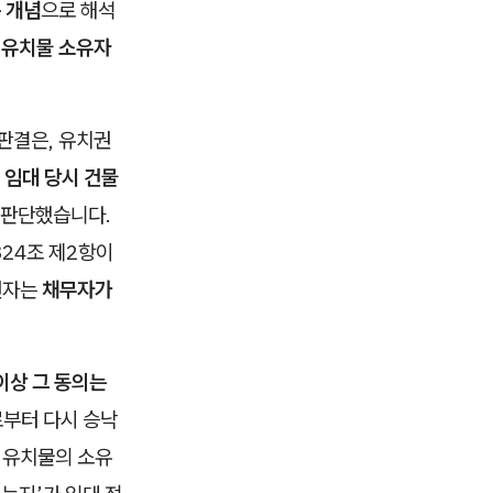
 개념
으로 해석
 유치물 소유자
 판결은, 유치권
면
임대 당시 건물
 판단했습니다.
24조 제2항이
권자는
채무자가
이상 그 동의는
로부터 다시 승낙
 유치물의 소유