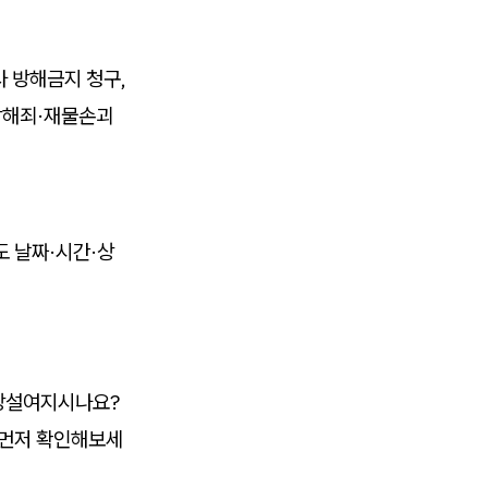
사 방해금지 청구,
방해죄·재물손괴
도 날짜·시간·상
 망설여지시나요?
 먼저 확인해보세