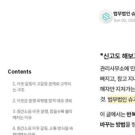
법무법인 
Jun 02, 20
"신고도 해보
관리사무소에 민원
Contents
빠지고, 참고 지
1. 이웃 갈등이 고갈등 관계로 고착되
해자만 지쳐가는
는 구조
것.
법무법인 슈
2. 이웃간 분쟁 유형별 법적 대응 경로
3. 층간소음·이웃 분쟁, 참을수록 불리
이 글에서는
반복
해지는 이유
바꾸는 방법
을 
4. 층간소음 이웃 갈등, 소통 방식을 바
꿔야하는 이유