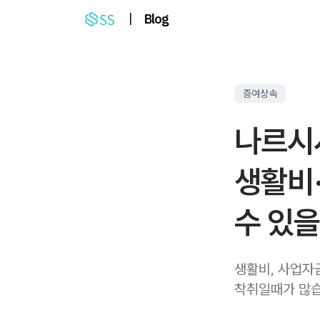
|
Blog
증여상속
나르시
생활비
수 있을
생활비, 사업자
착취일때가 많습