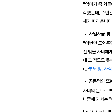
"엄마가 좀 힘들
각했는데, 수년간
세가 따라옵니다
사업자금·빚
"이번만 도와주면
진 빚을 자녀에
테 그 정도도 못
👉
부모 빚, 자
공동명의 또는
자녀의 돈으로 
나중에 가서는 “
나르시시스트 부모