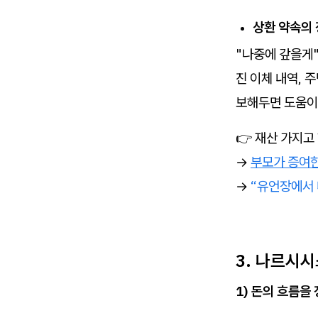
상환 약속의
"나중에 갚을게"
진 이체 내역, 
보해두면 도움이
👉 재산 가지
→
부모가 증여한
→
“유언장에서 
3. 나르시시
1) 돈의 흐름을