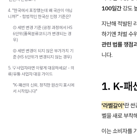
100일간
강도 
4. "한국에서 포장했는데 왜 국산이 아닙
니까?" - 합법적인 한국산 인정 기준은?
지난해 적발된 
① 세번 변경 기준 (공정 과정에서 HS
하기엔 처벌 수
6단위(품목분류코드)가 변경되는 경
우)
관련 법률 쟁점과
② 세번 변경이 되지 않은 부가가치 기
니다.
준 (HS 6단위가 변경되지 않는 경우)
5. 💡사업자라면 이렇게 대응하세요! - 의
류/유통 사업자 대응 가이드
1. K-
"K-패션의 신뢰, 정직한 원산지 표시에
서 시작됩니다"
'라벨갈이'
란 싼
벨을 새로 부착
이는 소비자를 