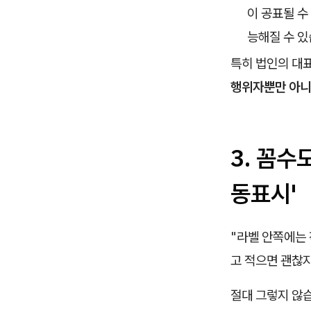
이 공표될 수
능해질 수 있
특히 법인의 대
행위자뿐만 아니
3. 꼼수
동표시'
"라벨 안쪽에는 작
고 적으면 괜찮지
절대 그렇지 않