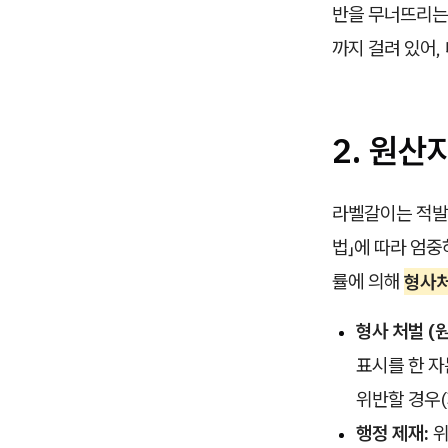
반을 무너뜨리는
까지 걸려 있어,
2. 원산
라벨갈이는 적발
법」에 따라 엄
률에 의해
형사처
형사 처벌 (
표시를 한 
위반할 경우(
행정 제재:
위