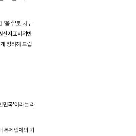
한 '꼼수'로 치부
원산지표시위반
하게 정리해 드립
대한민국'이라는 라
내 봉제업체의 기