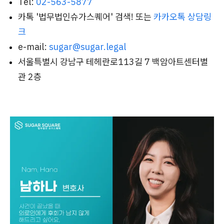
Tel:
02-563-5877
카톡 '법무법인슈가스퀘어' 검색! 또는
카카오톡 상담링
크
e-mail:
sugar@sugar.legal
서울특별시 강남구 테헤란로113길 7 백암아트센터별
관 2층