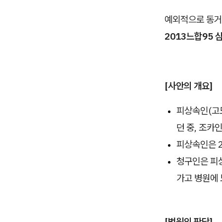
예외적으로 동거
2013느합95 
[사안의 개요]
피상속인(고
던 중, 조카
피상속인은 2
청구인은 피상
가고 병원에
[법원의 판단]