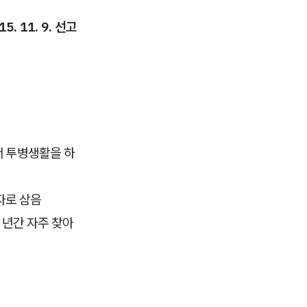
. 11. 9. 선고
서 투병생활을 하
자로 삼음
 년간 자주 찾아