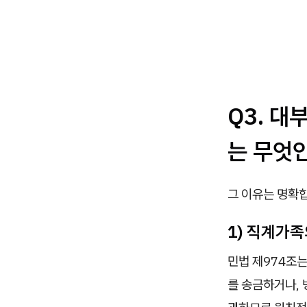
Q3. 대
는 무엇
그 이유는 명확
1) 직계가
민법 제974조
를 송금하거나,