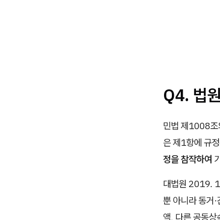
Q4. 법
민법 제1008조
은 제1항에 규
정을 참작하여
기
대법원 2019. 
뿐 아니라 동거
액, 다른 공동