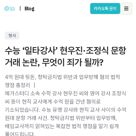
|
Blog
카카오톡 문의
Ope
형사
수능 ‘일타강사’ 현우진·조정식 문항
거래 논란, 무엇이 죄가 될까?
4억 원대 뒷돈, 청탁금지법 위반과 업무방해 혐의 법적
쟁점 총정리 ┃
메가스터디 소속 수학 강사 현우진 씨와 영어 강사 조정식
씨 등이 현직 교사에게 수억 원을 건넨 혐의로
기소되었습니다. 수능 유명 강사와 현직 교사 사이의 수억
원대 문항 거래 사건. 청탁금지법 위반부터 업무방해,
배임교사까지 얽혀있는 복잡한 법적 쟁점을 알기 쉽게
풀어드립니다.