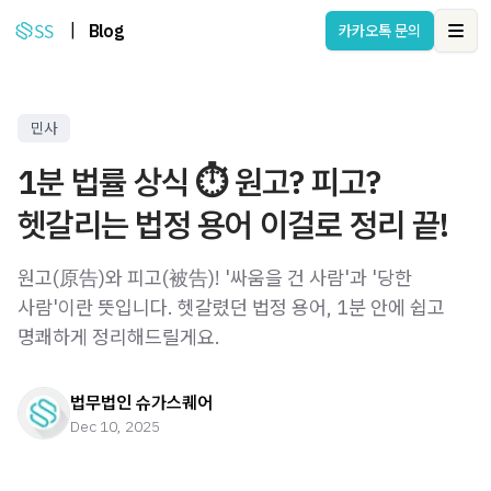
|
Blog
카카오톡 문의
Ope
민사
1분 법률 상식 ⏱️ 원고? 피고?
헷갈리는 법정 용어 이걸로 정리 끝!
원고(原告)와 피고(被告)! '싸움을 건 사람'과 '당한
사람'이란 뜻입니다. 헷갈렸던 법정 용어, 1분 안에 쉽고
명쾌하게 정리해드릴게요.
법무법인 슈가스퀘어
Dec 10, 2025