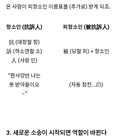
온 사람이 피항소인 이름표를 (추가로) 받게 되죠.
항소인 (抗訴人)
피항소인 (被抗訴人)
抗 (대항할 항)
訴 (하소연할 소)
被 (당할 피) + 항소인
人 (사람 인)
“판사양반 나는
못 받아들이오
(자동 참전…🫠)
~”
3. 새로운 소송이 시작되면 역할이 바뀐다