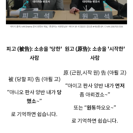
피고 (被告): 소송을 '당한'
원고 (原告): 소송을 '시작한'
사람
사람
原 (근원,시작 원) 告 (아뢸 고)
被 (당할 피) 告 (아뢸 고)
“아이고 판사 양반 내가
먼저
“아니오 판사 양반 내가
당
좀 아뢰겠소~”
했소
~”
또는 “
원
통하오오~”
로 기억하면 쉽습니다.
로 기억하면 쉽습니다.